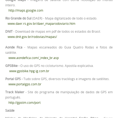
inteiro.
http://maps.google.com
Rio Grande do Sul
(DAER) - Mapa digitalizado de todo o estado.
www.daer.rs.gov.br/daer_maparodoviario.htm
DNIT
- Download de mapas em pdf de todos os estados do Brasil.
www.dnit.gov.br/rodovias/mapas/
Aonde Fica
- Mapas escaneados do Guia Quatro Rodas e fotos de
satélite.
www.aondefica.com/_index_br.asp
GPSBike -
O uso do GPS no cicloturismo. Apostila explicativa.
www.gpsbike.hpg.ig.com.br
Portal GPS -
Tudo sobre GPS, diversos tracklogs e imagens de satélites.
www.portalgps.com.br
Track Maker
- Site do programa de manipulação de dados de GPS em
português.
http://gpstm.com/port
Saúde