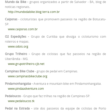
Mundo da Bike -
grupos organizados a partir de Salvador - BA, blog de
notícias regionais
.
http://mundodabike.blog.terra.com.br
Caiporas
- cicloturistas que promovem passeios na região de Botucatu-
SP.
www.caiporas.com.br
O2 Expedições -
Grupo de Curitiba que divulga o cicloturismo com
roteiros e mapas.
www.odois.org
Grupo Trilheiro -
Grupo de ciclistas que faz passeios na região de
Uberlândia - MG.
www.grupotrilheiro.cjb.net
Campinas Bike Clube
- grupo de pedal em Campinas.
www.campinasbikeclube.org
Pindamonhangaba -
Aventura e mountain bike em Pindamonhangaba.
www.pindaadventure.com
Pedaloucos
- Grupo que faz trilhas na região de Campinas-SP.
www.pedaloucos.tk
Pedal na Estrada -
site dos passeios da equipe de ciclistas de Porto