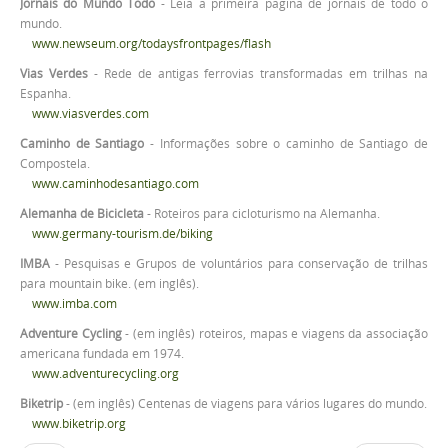
Jornais do Mundo Todo
- Leia a primeira pagina de jornais de todo o
mundo.
www.newseum.org/todaysfrontpages/flash
Vias Verdes
- Rede de antigas ferrovias transformadas em trilhas na
Espanha.
www.viasverdes.com
Caminho de Santiago
- Informações sobre o caminho de Santiago de
Compostela.
www.caminhodesantiago.com
Alemanha de Bicicleta
- Roteiros para cicloturismo na Alemanha.
www.germany-tourism.de/biking
IMBA
- Pesquisas e Grupos de voluntários para conservação de trilhas
para mountain bike. (em inglês).
www.imba.com
Adventure Cycling
- (em inglês) roteiros, mapas e viagens da associação
americana fundada em 1974.
www.adventurecycling.org
Biketrip
- (em inglês) Centenas de viagens para vários lugares do mundo.
www.biketrip.org