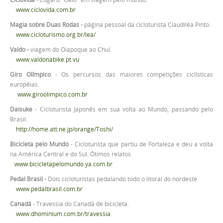
www.ciclovida.com.br
Magia sobre Duas Rodas -
página pessoal da cicloturista Claudiléa Pinto.
www.cicloturismo.org.br/lea/
Valdo -
viagem do Oiapoque ao Chuí.
www.valdonabike.pt.vu
Giro Olímpico
- Os percursos das maiores competições ciclísticas
européias.
www.giroolimpico.com.br
Daisuke
- Cicloturista Japonês em sua volta ao Mundo, passando pelo
Brasil.
http://home.att.ne.jp/orange/Toshi/
Bicicleta pelo Mundo
- Cicloturista que partiu de Fortaleza e deu a volta
na América Central e do Sul. Ótimos relatos.
www.bicicletapelomundo.ya.com.br
Pedal Brasil -
Dois cicloturistas pedalando todo o litoral do nordeste.
www.pedalbrasil.com.br
Canadá
- Travessia do Canadá de bicicleta.
www.dhominium.com.br/travessia