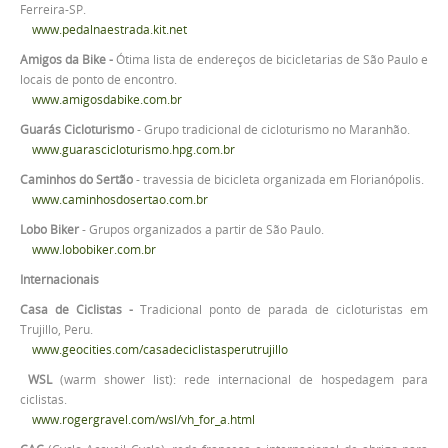
Ferreira-SP.
www.pedalnaestrada.kit.net
Amigos da Bike -
Ótima lista de endereços de bicicletarias de São Paulo e
locais de ponto de encontro.
www.amigosdabike.com.br
Guarás Cicloturismo
- Grupo tradicional de cicloturismo no Maranhão.
www.guarascicloturismo.hpg.com.br
Caminhos do Sertão
- travessia de bicicleta organizada em Florianópolis.
www.caminhosdosertao.com.br
Lobo Biker
- Grupos organizados a partir de São Paulo.
www.lobobiker.com.br
Internacionais
Casa de Ciclistas -
Tradicional ponto de parada de cicloturistas em
Trujillo, Peru.
www.geocities.com/casadeciclistasperutrujillo
WSL
(warm shower list): rede internacional de hospedagem para
ciclistas.
www.rogergravel.com/wsl/vh_for_a.html