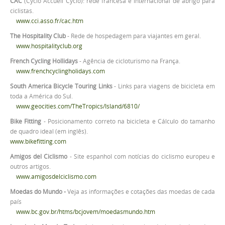
CAC
(Cyclo Accueil Cyclo): rede francesa e internacional de abrigo para
ciclistas.
www.cci.asso.fr/cac.htm
The Hospitality Club
- Rede de hospedagem para viajantes em geral.
www.hospitalityclub.org
French Cycling Hollidays
- Agência de cicloturismo na França.
www.frenchcyclingholidays.com
South America Bicycle Touring Links
- Links para viagens de bicicleta em
toda a América do Sul.
www.geocities.com/TheTropics/Island/6810/
Bike Fitting
- Posicionamento correto na bicicleta e Cálculo do tamanho
de quadro ideal (em inglês).
www.bikefitting.com
Amigos del Ciclismo
- Site espanhol com notícias do ciclismo europeu e
outros artigos.
www.amigosdelciclismo.com
Moedas do Mundo -
Veja as informações e cotações das moedas de cada
país
www.bc.gov.br/htms/bcjovem/moedasmundo.htm