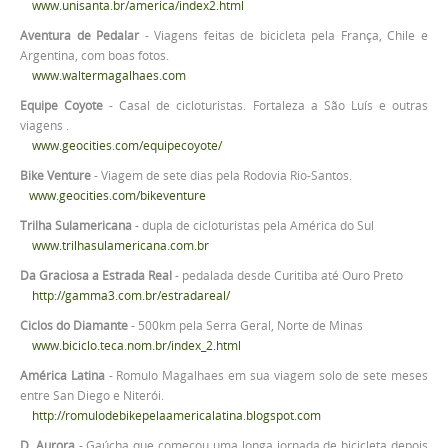
www.unisanta.br/america/index2.html
Aventura de Pedalar
- Viagens feitas de bicicleta pela França, Chile e
Argentina, com boas fotos.
www.waltermagalhaes.com
Equipe Coyote
- Casal de cicloturistas. Fortaleza a São Luís e outras
viagens .
www.geocities.com/equipecoyote/
Bike Venture
- Viagem de sete dias pela Rodovia Rio-Santos.
www.geocities.com/bikeventure
Trilha Sulamericana
- dupla de cicloturistas pela América do Sul
www.trilhasulamericana.com.br
Da Graciosa a Estrada Real
- pedalada desde Curitiba até Ouro Preto
http://gamma3.com.br/estradareal/
Ciclos do Diamante
- 500km pela Serra Geral, Norte de Minas
www.biciclo.teca.nom.br/index_2.html
América Latina
- Romulo Magalhaes em sua viagem solo de sete meses
entre San Diego e Niterói.
http://romulodebikepelaamericalatina.blogspot.com
D. Aurora
- Gaúcha que começou uma longa jornada de bicicleta depois