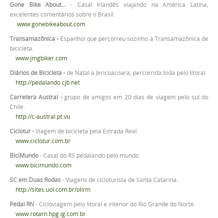
Gone Bike About...
- Casal Irlandês viajando na América Latina,
excelentes comentários sobre o Brasil.
www.gonebikeabout.com
Transamazônica -
Espanhol que percorreu sozinho a Transamazônica de
bicicleta.
www.jmgbiker.com
Diários de Bicicleta -
de Natal a Jericoacoara, percorrida toda pelo litoral.
http://pedalando.cjb.net
Carretera Austral
-
grupo de amigos em 20 dias de viagem pelo sul do
Chile.
http://c-austral.pt.vu
Ciclotur -
Viagem de bicicleta pela Estrada Real.
www.ciclotur.com.br
BiciMundo
- Casal do RS pedalando pelo mundo.
www.bicimundo.com
SC em Duas Rodas
- Viagens de cicloturista de Santa Catarina.
http://sites.uol.com.br/olirm
Pedal RN
- Cicloviagem pelo litoral e interior do Rio Grande do Norte.
www.rotarn.hpg.ig.com.br