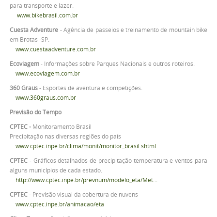
para transporte e lazer.
www.bikebrasil.com.br
Cuesta Adventure
- Agência de passeios e treinamento de mountain bike
em Brotas -SP.
www.cuestaadventure.com.br
Ecoviagem
- Informações sobre Parques Nacionais e outros roteiros.
www.
ecoviagem.com.br
360 Graus
- Esportes de aventura e competições.
www.360graus.com.br
Previsão do Tempo
CPTEC -
Monitoramento Brasil
Precipitação nas diversas regiões do país
www.cptec.inpe.br/clima/monit/monitor_brasil.shtml
CPTEC
- Gráficos detalhados de precipitação temperatura e ventos para
alguns municípios de cada estado.
http://www.cptec.inpe.br/prevnum/modelo_eta/Met...
CPTEC
- Previsão visual da cobertura de nuvens
www.cptec.inpe.br/animacao/eta