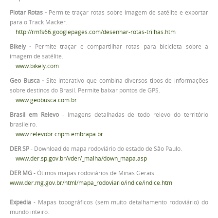
Plotar Rotas
-
Permite traçar rotas sobre imagem de satélite e exportar
para o Track Macker.
http://rmfs66.googlepages.com/desenhar-rotas-trilhas.htm
Bikely -
Permite traçar e compartilhar rotas para bicicleta sobre a
imagem de satélite.
www.bikely.com
Geo Busca -
Site interativo que combina diversos tipos de informações
sobre destinos do Brasil. Permite baixar pontos de GPS.
www.geobusca.com.br
Brasil em Relevo
- Imagens detalhadas de todo relevo do território
brasileiro.
www.relevobr.cnpm.embrapa.br
DER SP
- Download de mapa rodoviário do estado de São Paulo.
www.der.sp.gov.br/vder/_malha/down_mapa.asp
DER MG
- Ótimos mapas rodoviários de Minas Gerais.
www.der.mg.gov.br/html/mapa_rodoviario/indice/indice.htm
Expedia
- Mapas topográficos (sem muito detalhamento rodoviário) do
mundo inteiro.