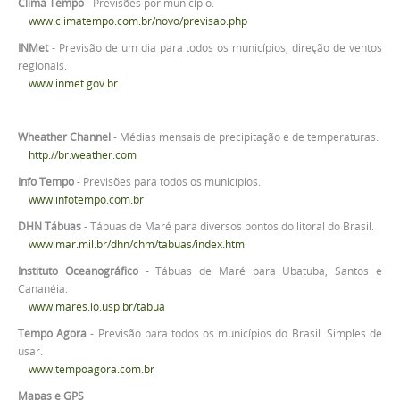
Clima Tempo
- Previsões por município.
www.climatempo.com.br/novo/previsao.php
INMet
- Previsão de um dia para todos os municípios, direção de ventos
regionais.
www.inmet.gov.br
Wheather Channel
- Médias mensais de precipitação e de temperaturas.
http://br.weather.com
Info Tempo
- Previsões para todos os municípios.
www.infotempo.com.br
DHN Tábuas
- Tábuas de Maré para diversos pontos do litoral do Brasil.
www.mar.mil.br/dhn/chm/tabuas/index.htm
Instituto Oceanográfico
- Tábuas de Maré para Ubatuba, Santos e
Cananéia.
www.mares.io.usp.br/tabua
Tempo Agora
- Previsão para todos os municípios do Brasil. Simples de
usar.
www.tempoagora.com.br
Mapas e GPS