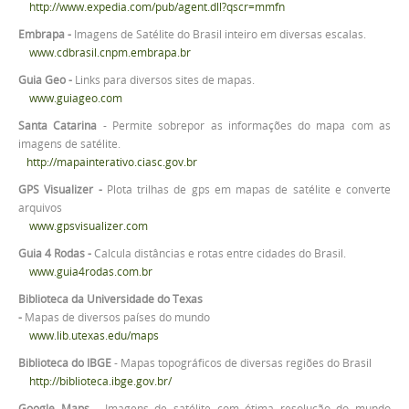
http://www.expedia.com/pub/agent.dll?qscr=mmfn
Embrapa -
Imagens de Satélite do Brasil inteiro em diversas escalas.
www.cdbrasil.cnpm.embrapa.br
Guia Geo -
Links para diversos sites de mapas.
www.guiageo.com
Santa Catarina
- Permite sobrepor as informações do mapa com as
imagens de satélite.
http://mapainterativo.ciasc.gov.br
GPS Visualizer -
Plota trilhas de gps em mapas de satélite e converte
arquivos
www.gpsvisualizer.com
Guia 4 Rodas -
Calcula distâncias e rotas entre cidades do Brasil.
www.guia4rodas.com.br
Biblioteca da Universidade do Texas
-
Mapas de diversos países do mundo
www.lib.utexas.edu/maps
Biblioteca do IBGE
- Mapas topográficos de diversas regiões do Brasil
http://biblioteca.ibge.gov.br/
Google Maps
- Imagens de satélite com ótima resolução do mundo