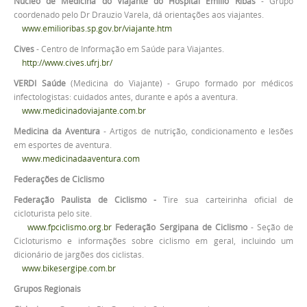
Núcleo de Medicina do Viajante do Hospital Emílio Ribas
- Grupo
coordenado pelo Dr Drauzio Varela, dá orientações aos viajantes.
www.emilioribas.sp.gov.br/viajante.htm
Cives
- Centro de Informação em Saúde para Viajantes.
http://www.cives.ufrj.br/
VERDI Saúde
(Medicina do Viajante) - Grupo formado por médicos
infectologistas: cuidados antes, durante e após a aventura.
www.medicinadoviajante.com.br
Medicina da Aventura
- Artigos de nutrição, condicionamento e lesões
em esportes de aventura.
www.medicinadaaventura.com
Federações de Ciclismo
Federação Paulista de Ciclismo -
Tire sua carteirinha oficial de
cicloturista pelo site.
www.fpciclismo.org.br
Federação Sergipana de Ciclismo
- Seção de
Cicloturismo e informações sobre ciclismo em geral, incluindo um
dicionário de jargões dos ciclistas.
www.bikesergipe.com.br
Grupos Regionais