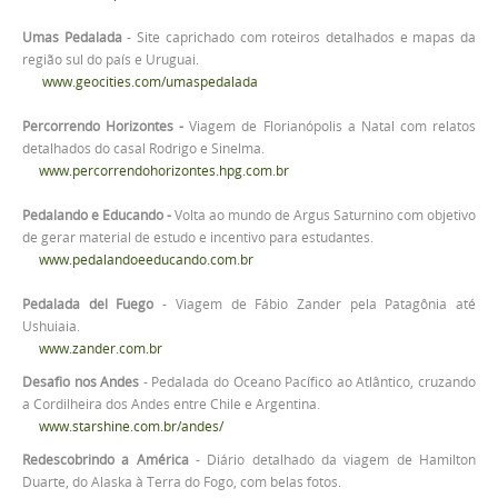
Umas Pedalada
- Site caprichado com roteiros detalhados e mapas da
região sul do país e Uruguai.
www.geocities.com/umaspedalada
Percorrendo Horizontes -
Viagem de Florianópolis a Natal com relatos
detalhados do casal Rodrigo e Sinelma.
www.percorrendohorizontes.hpg.com.br
Pedalando e Educando -
Volta ao mundo de Argus Saturnino com objetivo
de gerar material de estudo e incentivo para estudantes.
www.pedalandoeeducando.com.br
Pedalada del Fuego
- Viagem de Fábio Zander pela Patagônia até
Ushuiaia.
www.zander.com.br
Desafio nos Andes
- Pedalada do Oceano Pacífico ao Atlântico, cruzando
a Cordilheira dos Andes entre Chile e Argentina.
www.starshine.com.br/andes/
Redescobrindo a América
- Diário detalhado da viagem de Hamilton
Duarte, do Alaska à Terra do Fogo, com belas fotos.