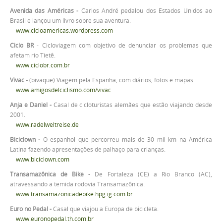
Avenida das Américas -
Carlos André pedalou dos Estados Unidos ao
Brasil e lançou um livro sobre sua aventura.
www.cicloamericas.wordpress.com
Ciclo BR
- Cicloviagem com objetivo de denunciar os problemas que
afetam rio Tietê.
www.ciclobr.com.br
Vivac -
(bivaque) Viagem pela Espanha, com diários, fotos e mapas.
www.amigosdelciclismo.com/vivac
Anja e Daniel -
Casal de cicloturistas alemães que estão viajando desde
2001.
www.radelweltreise.de
Biciclown -
O espanhol que percorreu mais de 30 mil km na América
Latina fazendo apresentações de palhaço para crianças.
www.biciclown.com
Transamazônica de Bike -
De Fortaleza (CE) a Rio Branco (AC),
atravessando a temida rodovia Transamazônica.
www.transamazonicadebike.hpg.ig.com.br
Euro no Pedal -
Casal que viajou a Europa de bicicleta.
www.euronopedal.th.com.br