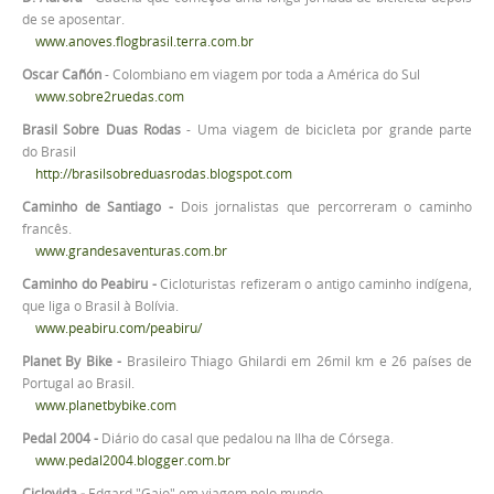
de se aposentar.
www.anoves.flogbrasil.terra.com.br
Oscar Cañón
- Colombiano em viagem por toda a América do Sul
www.sobre2ruedas.com
Brasil Sobre Duas Rodas
- Uma viagem de bicicleta por grande parte
do Brasil
http://brasilsobreduasrodas.blogspot.com
Caminho de Santiago -
Dois jornalistas que percorreram o caminho
francês.
www.grandesaventuras.com.br
Caminho do Peabiru
-
Cicloturistas refizeram o antigo caminho indígena,
que liga o Brasil à Bolívia.
www.peabiru.com/peabiru/
Planet By Bike -
Brasileiro Thiago Ghilardi em 26mil km e 26 países de
Portugal ao Brasil.
www.planetbybike.com
Pedal 2004
-
Diário do casal que pedalou na Ilha de Córsega.
www.pedal2004.blogger.com.br
Ciclovida -
Edgard "Gaio" em viagem pelo mundo.