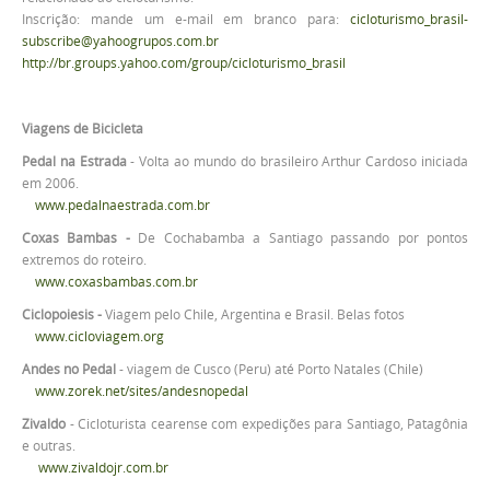
Inscrição: mande um e-mail em branco para:
cicloturismo_brasil-
subscribe@yahoogrupos.com.br
http://br.groups.yahoo.com/group/cicloturismo_brasil
Viagens de Bicicleta
Pedal na Estrada
- Volta ao mundo do brasileiro Arthur Cardoso iniciada
em 2006.
www.pedalnaestrada.com.br
Coxas Bambas -
De Cochabamba a Santiago passando por pontos
extremos do roteiro.
www.coxasbambas.com.br
Ciclopoiesis -
Viagem pelo Chile, Argentina e Brasil. Belas fotos
www.cicloviagem.org
Andes no Pedal
- viagem de Cusco (Peru) até Porto Natales (Chile)
www.zorek.net/sites/andesnopedal
Zivaldo
- Cicloturista cearense com expedições para Santiago, Patagônia
e outras.
www.zivaldojr.com.br