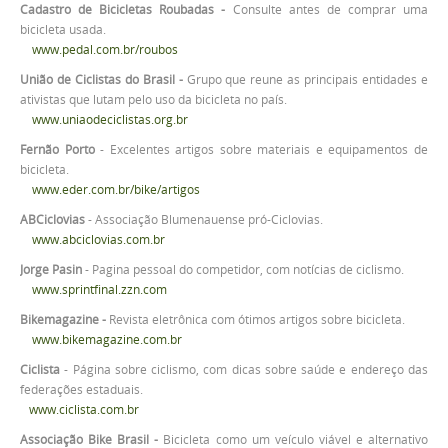
Cadastro de Bicicletas Roubadas -
Consulte antes de comprar uma
bicicleta usada.
www.pedal.com.br/roubos
União de Ciclistas do Brasil -
Grupo que reune as principais entidades e
ativistas que lutam pelo uso da bicicleta no país.
www.uniaodeciclistas.org.br
Fernão Porto
- Excelentes artigos sobre materiais e equipamentos de
bicicleta.
www.eder.com.br/bike/artigos
ABCiclovias
- Associação Blumenauense pró-Ciclovias.
www.abciclovias.com.br
Jorge Pasin
- Pagina pessoal do competidor, com notícias de ciclismo.
www.sprintfinal.zzn.com
Bikemagazine -
Revista eletrônica com ótimos artigos sobre bicicleta.
www.bikemagazine.com.br
Ciclista
- Página sobre ciclismo, com dicas sobre saúde e endereço das
federações estaduais.
www.ciclista.com.br
Associação Bike Brasil -
Bicicleta como um veículo viável e alternativo