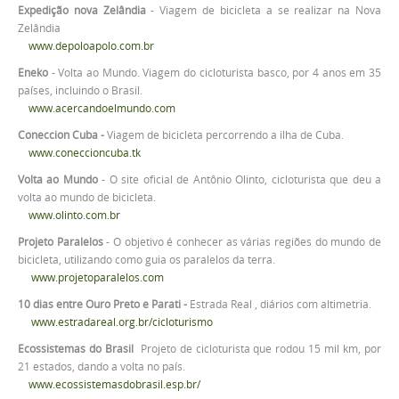
Expedição nova Zelândia
- Viagem de bicicleta a se realizar na Nova
Zelândia
www.depoloapolo.com.br
Eneko
- Volta ao Mundo. Viagem do cicloturista basco, por 4 anos em 35
países, incluindo o Brasil.
www.acercandoelmundo.com
Coneccion Cuba -
Viagem de bicicleta percorrendo a ilha de Cuba.
www.coneccioncuba.tk
Volta ao Mundo
- O site oficial de Antônio Olinto, cicloturista que deu a
volta ao mundo de bicicleta.
www.olinto.com.br
Projeto Paralelos
- O objetivo é conhecer as várias regiões do mundo de
bicicleta, utilizando como guia os paralelos da terra.
www.projetoparalelos.com
10 dias entre Ouro Preto e Parati -
Estrada Real , diários com altimetria.
www.estradareal.org.br/cicloturismo
Ecossistemas do Brasil
Projeto de cicloturista que rodou 15 mil km, por
21 estados, dando a volta no país.
www.ecossistemasdobrasil.esp.br/