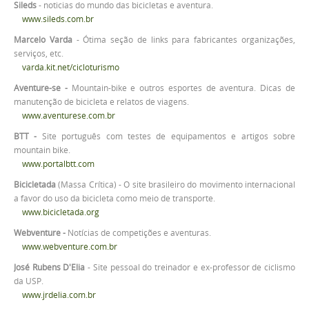
Sileds
- noticias do mundo das bicicletas e aventura.
www.sileds.com.br
Marcelo Varda
- Ótima seção de links para fabricantes organizações,
serviços, etc.
varda.kit.net/cicloturismo
Aventure-se -
Mountain-bike e outros esportes de aventura. Dicas de
manutenção de bicicleta e relatos de viagens.
www.aventurese.com.br
BTT -
Site português com testes de equipamentos e artigos sobre
mountain bike.
www.portalbtt.com
Bicicletada
(Massa Crítica) - O site brasileiro do movimento internacional
a favor do uso da bicicleta como meio de transporte.
www.bicicletada.org
Webventure -
Notícias de competições e aventuras.
www.webventure.com.br
José Rubens D'Elia
- Site pessoal do treinador e ex-professor de ciclismo
da USP.
www.jrdelia.com.br