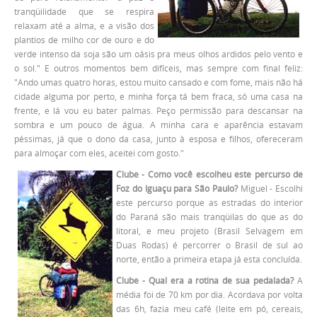
tranqüilidade que se respira
relaxam até a alma, e a visão dos
plantios de milho cor de ouro e do
verde intenso da soja são um oásis pra meus olhos ardidos pelo vento e
o sol." E outros momentos bem difíceis, mas sempre com final feliz:
"Ando umas quatro horas, estou muito cansado e com fome, mais não há
cidade alguma por perto, e minha força tá bem fraca, só uma casa na
frente, e lá vou eu bater palmas. Peço permissão para descansar na
sombra e um pouco de água. A minha cara e aparência estavam
péssimas, já que o dono da casa, junto à esposa e filhos, ofereceram
para almoçar com eles, aceitei com gosto."
Clube - Como você escolheu este percurso de
Foz do Iguaçu para São Paulo?
Miguel - Escolhi
este percurso porque as estradas do interior
do Paraná são mais tranqüilas do que as do
litoral, e meu projeto (Brasil Selvagem em
Duas Rodas) é percorrer o Brasil de sul ao
norte, então a primeira etapa já esta concluída.
Clube - Qual era a rotina de sua pedalada?
A
média foi de 70 km por dia. Acordava por volta
das 6h, fazia meu café (leite em pó, cereais,