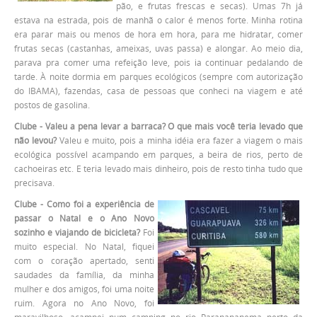
pão, e frutas frescas e secas). Umas 7h já
estava na estrada, pois de manhã o calor é menos forte. Minha rotina
era parar mais ou menos de hora em hora, para me hidratar, comer
frutas secas (castanhas, ameixas, uvas passa) e alongar. Ao meio dia,
parava pra comer uma refeição leve, pois ia continuar pedalando de
tarde. À noite dormia em parques ecológicos (sempre com autorização
do IBAMA), fazendas, casa de pessoas que conheci na viagem e até
postos de gasolina.
Clube - Valeu a pena levar a barraca? O que mais você teria levado que
não levou?
Valeu e muito, pois a minha idéia era fazer a viagem o mais
ecológica possível acampando em parques, a beira de rios, perto de
cachoeiras etc. E teria levado mais dinheiro, pois de resto tinha tudo que
precisava.
Clube - Como foi a experiência de
passar o Natal e o Ano Novo
sozinho e viajando de bicicleta?
Foi
muito especial. No Natal, fiquei
com o coração apertado, senti
saudades da família, da minha
mulher e dos amigos, foi uma noite
ruim. Agora no Ano Novo, foi