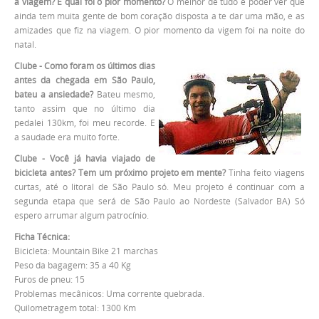
a viagem? E qual foi o pior momento?
O melhor de tudo é poder ver que
ainda tem muita gente de bom coração disposta a te dar uma mão, e as
amizades que fiz na viagem. O pior momento da vigem foi na noite do
natal.
Clube - Como foram os últimos dias
antes da chegada em São Paulo,
bateu a ansiedade?
Bateu mesmo,
tanto assim que no último dia
pedalei 130km, foi meu recorde. E
a saudade era muito forte.
Clube - Você já havia viajado de
bicicleta antes? Tem um próximo projeto em mente?
Tinha feito viagens
curtas, até o litoral de São Paulo só. Meu projeto é continuar com a
segunda etapa que será de São Paulo ao Nordeste (Salvador BA) Só
espero arrumar algum patrocínio.
Ficha Técnica:
Bicicleta: Mountain Bike 21 marchas
Peso da bagagem: 35 a 40 Kg
Furos de pneu: 15
Problemas mecânicos: Uma corrente quebrada.
Quilometragem total: 1300 Km