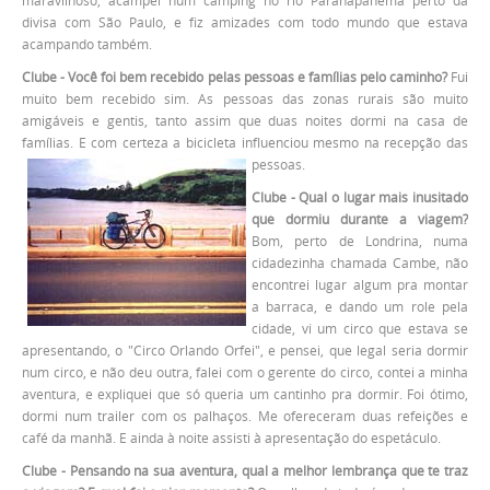
maravilhoso, acampei num camping no rio Paranapanema perto da
divisa com São Paulo, e fiz amizades com todo mundo que estava
acampando também.
Clube - Você foi bem recebido pelas pessoas e famílias pelo caminho?
Fui
muito bem recebido sim. As pessoas das zonas rurais são muito
amigáveis e gentis, tanto assim que duas noites dormi na casa de
famílias. E com certeza a bicicleta influenciou mesmo na recepção das
pessoas.
Clube - Qual o lugar mais inusitado
que dormiu durante a viagem?
Bom, perto de Londrina, numa
cidadezinha chamada Cambe, não
encontrei lugar algum pra montar
a barraca, e dando um role pela
cidade, vi um circo que estava se
apresentando, o "Circo Orlando Orfei", e pensei, que legal seria dormir
num circo, e não deu outra, falei com o gerente do circo, contei a minha
aventura, e expliquei que só queria um cantinho pra dormir. Foi ótimo,
dormi num trailer com os palhaços. Me ofereceram duas refeições e
café da manhã. E ainda à noite assisti à apresentação do espetáculo.
Clube - Pensando na sua aventura, qual a melhor lembrança que te traz