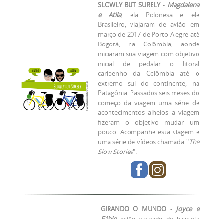
SLOWLY BUT SURELY
-
Magdalena
e Atila
, ela Polonesa e ele
Brasileiro,
viajaram de avião em
março de 2017
de Porto Alegre até
Bogotá, na Colômbia, aonde
iniciaram sua viagem c
om objetivo
inicial de pedalar o litoral
caribenho da Colômbia até o
extremo sul do continente, na
Patagônia. Passados seis meses do
começo da viagem uma série de
acontecimentos alheios a viagem
fizeram o objetivo mudar um
pouco. Acompanhe esta viagem e
uma série de vídeos chamada "
The
Slow Stories
".
GIRANDO O MUNDO
-
Joyce e
Fábio
estão viajando de bicicleta