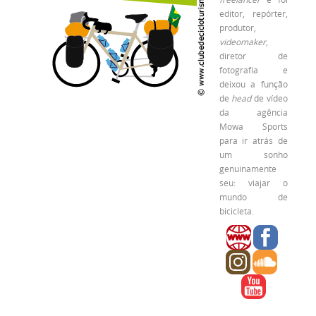
editor, repórter,
produtor,
videomaker
,
diretor de
fotografia e
deixou a função
de
head
de vídeo
da agência
Mowa Sports
para ir atrás de
um sonho
genuinamente
seu: viajar o
mundo de
bicicleta.