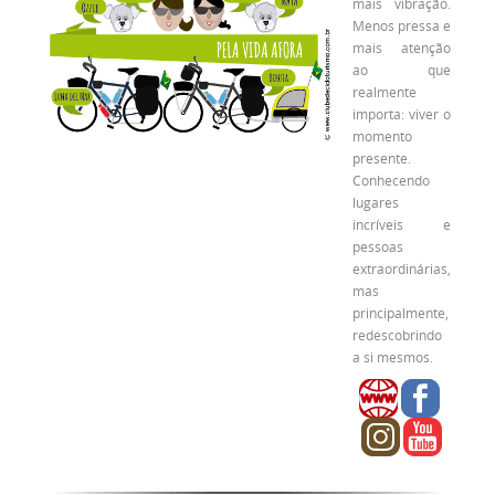
mais vibração.
Menos pressa e
mais atenção
ao que
realmente
importa: viver o
momento
presente.
Conhecendo
lugares
incríveis e
pessoas
extraordinárias,
mas
principalmente,
redescobrindo
a si mesmos.