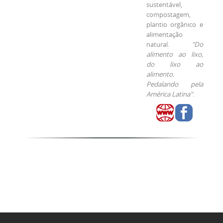
sustentável,
compostagem,
plantio orgânico e
alimentação
natural.
"Do
alimento ao lixo,
do lixo ao
alimento.
Pedalando pela
América Latina"
.