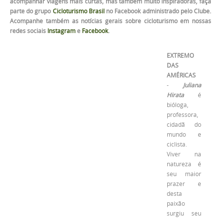
acompanhar viagens mais curtas, mas também muito inspiradoras, faça
parte do grupo
Cicloturismo Brasil
no Facebook administrado pelo Clube.
Acompanhe também as notícias gerais sobre cicloturismo em nossas
redes sociais
Instagram
e
Facebook
.
EXTREMO
DAS
AMÉRICAS
-
Juliana
Hirata
é
bióloga,
professora,
cidadã do
mundo e
ciclista.
Viver na
natureza é
seu maior
prazer e
desta
paixão
surgiu seu